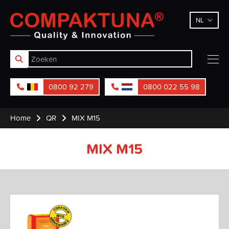
Compaktuna
NL
0800 92 279
0800 022 55 98
Home
QR
MIX M15
MIX M15