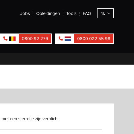
Jobs
Opleidingen
Tools
FAQ
NL
0800 92 279
0800 022 55 98
met een sterretje zijn verplicht.