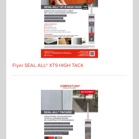
Flyer SEAL-ALL® XT9 HIGH TACK