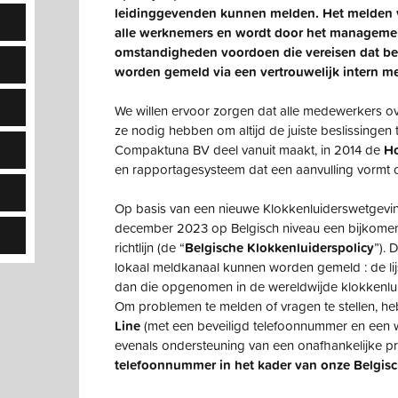
leidinggevenden kunnen melden. Het melden va
alle werknemers en wordt door het manageme
omstandigheden voordoen die vereisen dat b
worden gemeld via een vertrouwelijk intern m
We willen ervoor zorgen dat alle medewerkers ov
ze nodig hebben om altijd de juiste beslissing
Compaktuna BV deel vanuit maakt, in 2014 de
Ho
en rapportagesysteem dat een aanvulling vormt
Op basis van een nieuwe Klokkenluiderswetgevin
december 2023 op Belgisch niveau een bijkom
richtlijn (de “
Belgische Klokkenluiderspolicy
”). 
lokaal meldkanaal kunnen worden gemeld : de lijst
dan die opgenomen in de wereldwijde klokkenlu
Om problemen te melden of vragen te stellen, he
Line
(met een beveiligd telefoonnummer en een 
evenals ondersteuning van een onafhankelijke pr
telefoonnummer in het kader van onze Belgisc