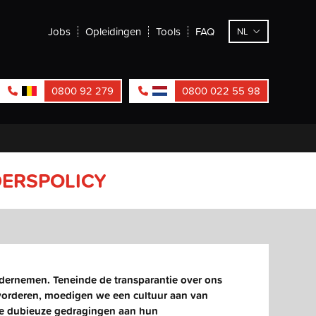
Jobs
Opleidingen
Tools
FAQ
NL
0800 92 279
0800 022 55 98
DERSPOLICY
ondernemen. Teneinde de transparantie over ons
vorderen, moedigen we een cultuur aan van
le dubieuze gedragingen aan hun