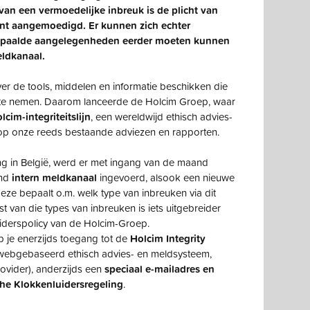
n een vermoedelijke inbreuk is de plicht van
nt aangemoedigd. Er kunnen zich echter
epaalde aangelegenheden eerder moeten kunnen
eldkanaal.
er de tools, middelen en informatie beschikken die
en te nemen. Daarom lanceerde de Holcim Groep, waar
lcim-integriteitslijn
, een wereldwijd ethisch advies-
 op onze reeds bestaande adviezen en rapporten.
g in België, werd er met ingang van de maand
end
intern meldkanaal
ingevoerd, alsook een nieuwe
Deze bepaalt o.m. welk type van inbreuken via dit
 van die types van inbreuken is iets uitgebreider
iderspolicy van de Holcim-Groep.
b je enerzijds toegang tot de
Holcim Integrity
webgebaseerd ethisch advies- en meldsysteem,
ovider), anderzijds een
speciaal e-mailadres en
he Klokkenluidersregeling
.