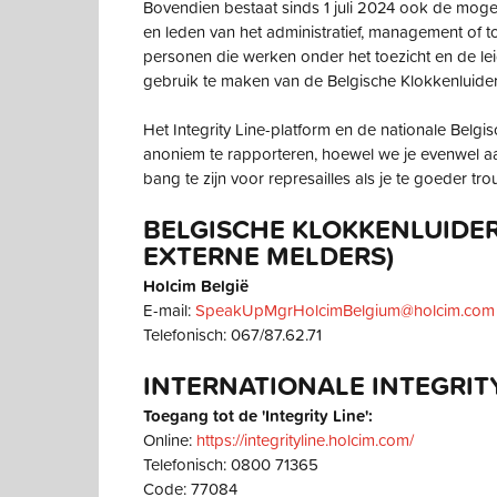
Bovendien bestaat sinds 1 juli 2024 ook de moge
en leden van het administratief, management of to
personen die werken onder het toezicht en de le
gebruik te maken van de Belgische Klokkenluider
Het Integrity Line-platform en de nationale Belg
anoniem te rapporteren, hoewel we je evenwel aan
bang te zijn voor represailles als je te goeder t
BELGISCHE KLOKKENLUIDER
EXTERNE MELDERS)
Holcim België
E-mail:
SpeakUpMgrHolcimBelgium@holcim.com
Telefonisch: 067/87.62.71
INTERNATIONALE INTEGRITY
Toegang tot de 'Integrity Line':
Online:
https://integrityline.holcim.com/
Telefonisch: 0800 71365
Code: 77084