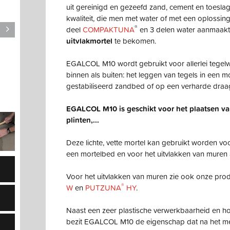
uit gereinigd en gezeefd zand, cement en toeslags
kwaliteit, die men met water of met een oplossing
®
deel
COMPAKTUNA
en 3 delen water aanmaak
uitvlakmortel
te bekomen.
EGALCOL M10 wordt gebruikt voor allerlei tegelw
binnen als buiten: het leggen van tegels in een 
gestabiliseerd zandbed of op een verharde draag
EGALCOL M10 is geschikt voor het plaatsen va
plinten,...
Deze lichte, vette mortel kan gebruikt worden voo
een mortelbed en voor het uitvlakken van muren 
Voor het uitvlakken van muren zie ook onze pro
®
W
en
PUTZUNA
HY
.
Naast een zeer plastische verwerkbaarheid en 
bezit EGALCOL M10 de eigenschap dat na het me