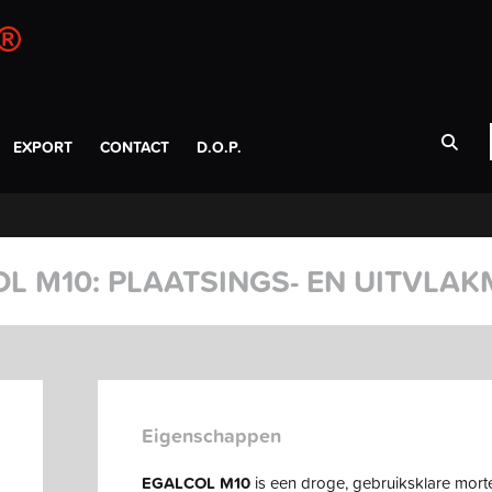
EXPORT
CONTACT
D.O.P.
L M10: PLAATSINGS- EN UITVLA
Eigenschappen
EGALCOL M10
is een droge, gebruiksklare mort