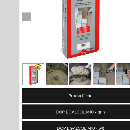
Productfiche
DOP EGALCOL M10 - grijs
DOP EGALCOL M10 - wit