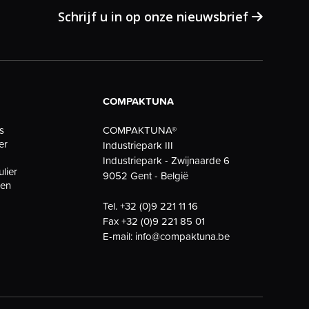
Schrijf u in op onze nieuwsbrief
COMPAKTUNA
COMPAKTUNA®
s
er
Industriepark III
Industriepark - Zwijnaarde 6
ulier
9052 Gent - België
gen
Tel.
+32 (0)9 221 11 16
Fax
+32 (0)9 221 85 01
E-mail:
info@compaktuna.be