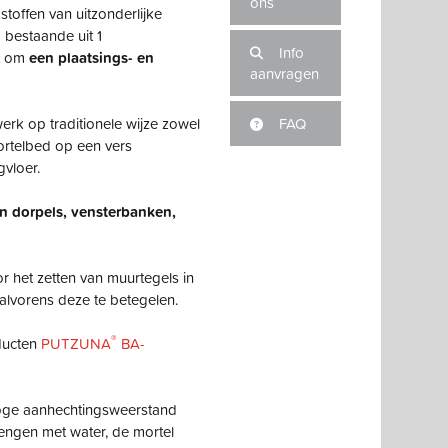
ons
toffen van uitzonderlijke
 bestaande uit 1
Info
t om
een plaatsings- en
aanvragen
erk op traditionele wijze zowel
FAQ
mortelbed op een vers
vloer.
n dorpels, vensterbanken,
r het zetten van muurtegels in
alvorens deze te betegelen.
®
ducten
PUTZUNA
BA-
hoge aanhechtingsweerstand
ngen met water, de mortel