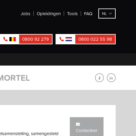
Jobs
Opleidingen
Tools
FAQ
NL
0800 92 279
0800 022 55 98
KMORTEL
Contacteer
elsamenstelling, samengesteld