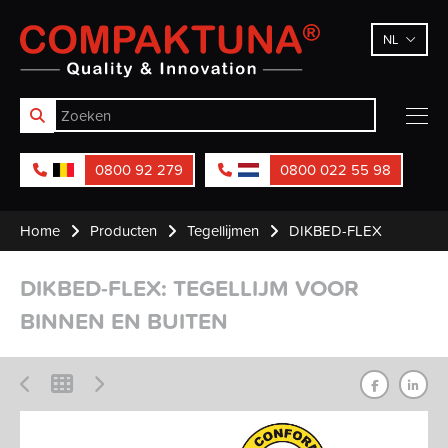
Compaktuna
NL
0800 92 279
0800 022 55 98
Home
Producten
Tegellijmen
DIKBED-FLEX
DIKBED-FLEX: TEGELLIJM VOOR
BINNEN EN BUITEN