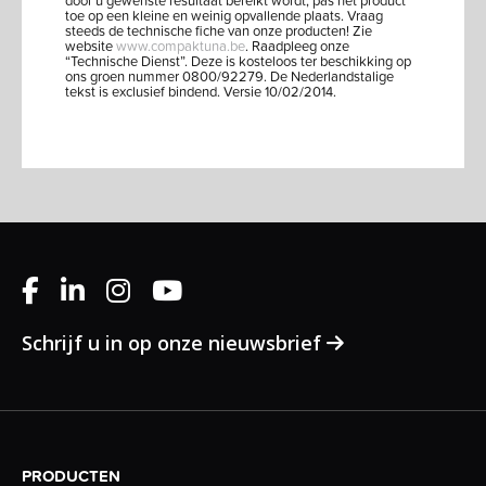
door u gewenste resultaat bereikt wordt, pas het product
toe op een kleine en weinig opvallende plaats. Vraag
steeds de technische fiche van onze producten! Zie
website
www.compaktuna.be
. Raadpleeg onze
“Technische Dienst”. Deze is kosteloos ter beschikking op
ons groen nummer 0800/92279. De Nederlandstalige
tekst is exclusief bindend. Versie 10/02/2014.
Schrijf u in op onze nieuwsbrief
PRODUCTEN