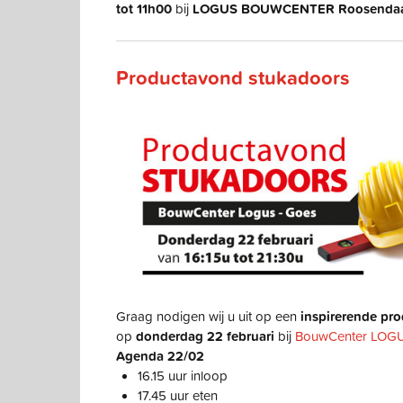
tot 11h00
bij
LOGUS BOUWCENTER Roosendaa
Productavond stukadoors
Graag nodigen wij u uit op een
inspirerende pr
op
donderdag 22 februari
bij
BouwCenter LOGU
Agenda 22/02
16.15 uur inloop
17.45 uur eten