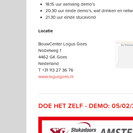
18.15 uur aanvang demo's
20.30 uur einde demo's, wat drinken en net
21.30 uur einde stucavond
Locatie
BouwCenter Logus Goes
Nobelweg 1
4462 GK Goes
Nederland
T +31 113 27 36 76
www.logusgoes.nl
DOE HET ZELF - DEMO: 05/02/