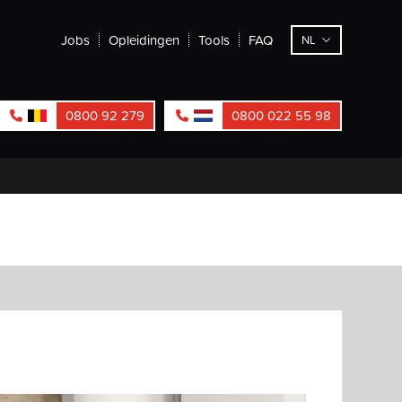
Jobs
Opleidingen
Tools
FAQ
NL
0800 92 279
0800 022 55 98