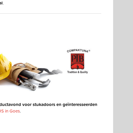
l
.
oductavond voor stukadoors en geïnteresseerden
S in Goes
.