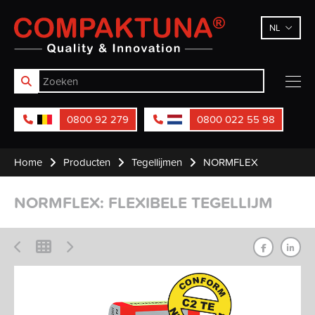
Compaktuna
NL
0800 92 279
0800 022 55 98
Home
Producten
Tegellijmen
NORMFLEX
NORMFLEX: FLEXIBELE TEGELLIJM