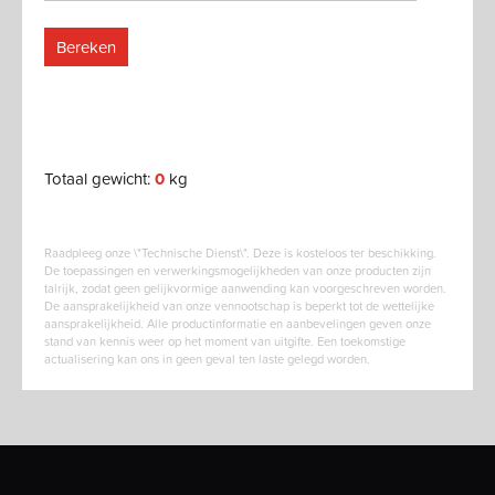
Bereken
Totaal gewicht:
0
kg
Raadpleeg onze \"Technische Dienst\". Deze is kosteloos ter beschikking.
De toepassingen en verwerkingsmogelijkheden van onze producten zijn
talrijk, zodat geen gelijkvormige aanwending kan voorgeschreven worden.
De aansprakelijkheid van onze vennootschap is beperkt tot de wettelijke
aansprakelijkheid. Alle productinformatie en aanbevelingen geven onze
stand van kennis weer op het moment van uitgifte. Een toekomstige
actualisering kan ons in geen geval ten laste gelegd worden.