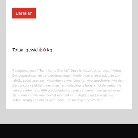
Bereken
Totaal gewicht:
0
kg
Raadpleeg onze \"Technische Dienst\". Deze is kosteloos ter beschikking.
De toepassingen en verwerkingsmogelijkheden van onze producten zijn
talrijk, zodat geen gelijkvormige aanwending kan voorgeschreven worden.
De aansprakelijkheid van onze vennootschap is beperkt tot de wettelijke
aansprakelijkheid. Alle productinformatie en aanbevelingen geven onze
stand van kennis weer op het moment van uitgifte. Een toekomstige
actualisering kan ons in geen geval ten laste gelegd worden.