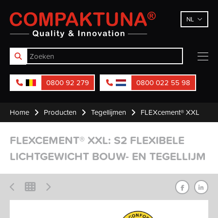
Compaktuna
NL
0800 92 279
0800 022 55 98
Home
Producten
Tegellijmen
FLEXcement® XXL
FLEXCEMENT® XXL: S2 FLEXIBELE
LICHTGEWICHT BOUW- EN TEGELLIJM