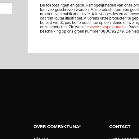
De toepassingen en gebruiksmogelijkheden van onze produc
kan voorgeschreven worden. Alle productinformatie geeft
moment van publicatie dezer. Alle suggesties en aanbeve
daarom louter illustratief. Alvorens onze producten te ge
bereikt wordt, pas het product toe op een kleine en weini
onze producten! Zie website
www.compaktuna.be
. Raadp
beschikking op ons groen nummer 0800/92279. De Nederla
OVER COMPAKTUNA®
CONTACT