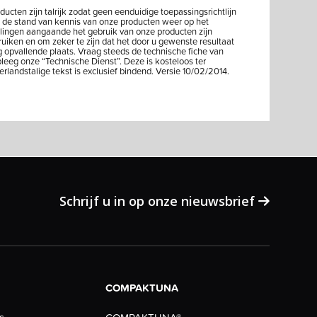
ten zijn talrijk zodat geen eenduidige toepassingsrichtlijn
 de stand van kennis van onze producten weer op het
lingen aangaande het gebruik van onze producten zijn
bruiken en om zeker te zijn dat het door u gewenste resultaat
g opvallende plaats. Vraag steeds de technische fiche van
leeg onze “Technische Dienst”. Deze is kosteloos ter
ndstalige tekst is exclusief bindend. Versie 10/02/2014.
Schrijf u in op onze nieuwsbrief
COMPAKTUNA