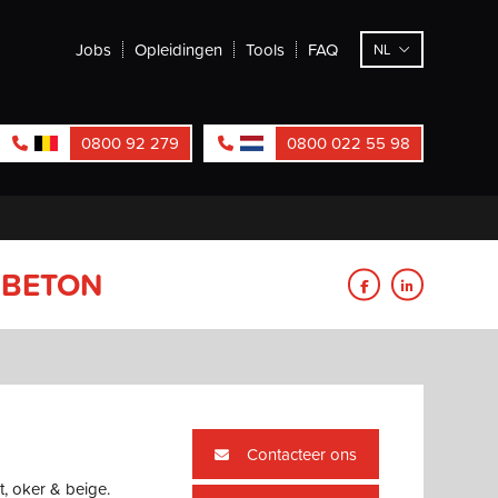
Jobs
Opleidingen
Tools
FAQ
NL
0800 92 279
0800 022 55 98
 BETON
Contacteer ons
t, oker & beige.