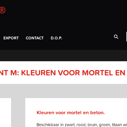
EXPORT
CONTACT
D.O.P.
NT M: KLEUREN VOOR MORTEL EN
Kleuren voor mortel en beton.
Beschikbaar in zwart, rood, bruin, groen, titaan wi