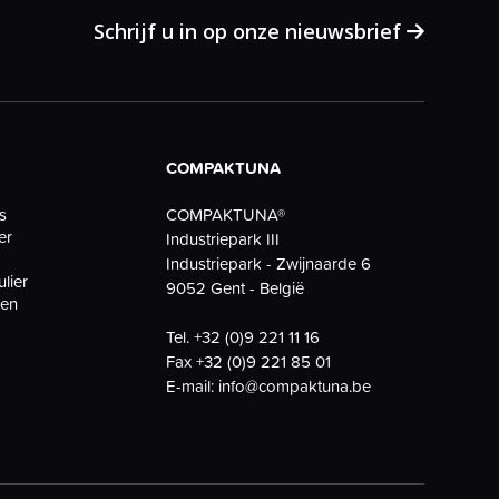
Schrijf u in op onze nieuwsbrief
COMPAKTUNA
COMPAKTUNA®
s
er
Industriepark III
Industriepark - Zwijnaarde 6
ulier
9052 Gent - België
gen
Tel.
+32 (0)9 221 11 16
Fax
+32 (0)9 221 85 01
E-mail:
info@compaktuna.be