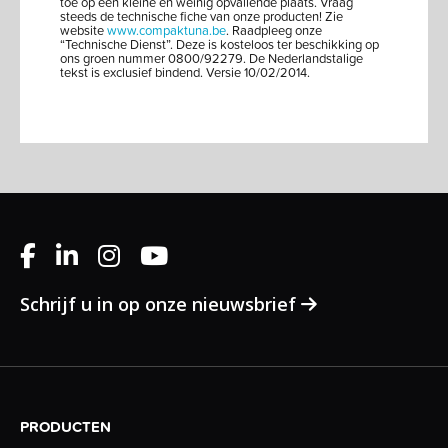
toe op een kleine en weinig opvallende plaats. Vraag
steeds de technische fiche van onze producten! Zie
website
www.compaktuna.be
. Raadpleeg onze
“Technische Dienst”. Deze is kosteloos ter beschikking op
ons groen nummer 0800/92279. De Nederlandstalige
tekst is exclusief bindend. Versie 10/02/2014.
Schrijf u in op onze nieuwsbrief
PRODUCTEN