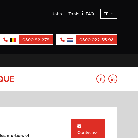
Jobs
Tools
FAQ
FR
0800 92 279
0800 022 55 98
QUE
Contactez-
les mortiers et