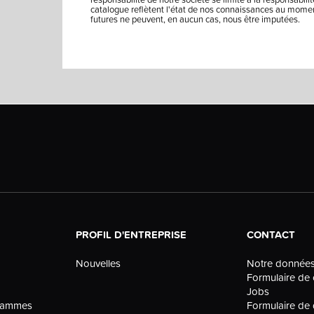
catalogue reflètent l'état de nos connaissances au moment
futures ne peuvent, en aucun cas, nous être imputées.
PROFIL D'ENTREPRISE
CONTACT
Nouvelles
Notre donnée
Formulaire de 
Jobs
grammes
Formulaire d