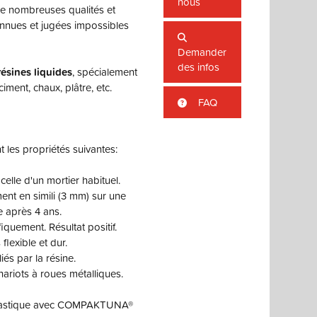
nous
de nombreuses qualités et
onnues et jugées impossibles
Demander
des infos
résines liquides
, spécialement
ment, chaux, plâtre, etc.
FAQ
t les propriétés suivantes:
 celle d'un mortier habituel.
ent en simili (3 mm) sur une
 après 4 ans.
iquement. Résultat positif.
 flexible et dur.
liés par la résine.
chariots à roues métalliques.
plastique avec COMPAKTUNA®