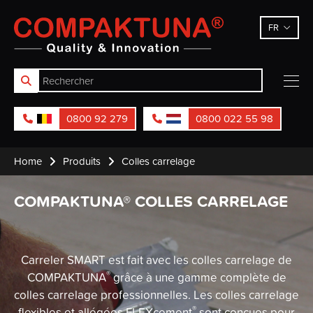
Compaktuna
FR
0800 92 279
0800 022 55 98
Home
Produits
Colles carrelage
COMPAKTUNA® COLLES CARRELAGE
Carreler SMART est fait avec les colles carrelage de
®
COMPAKTUNA
grâce à une gamme complète de
colles carrelage professionnelles. Les colles carrelage
®
flexibles et allégées FLEXcement
sont conçues pour