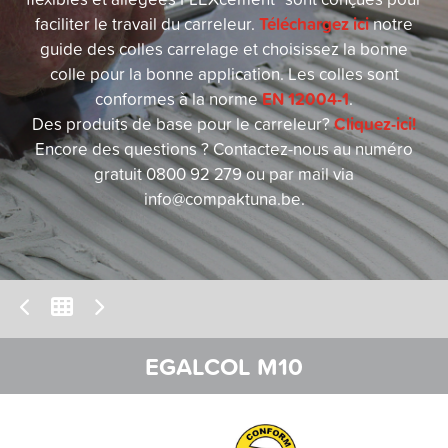
Téléchargez ici
faciliter le travail du carreleur.
notre
guide des colles carrelage et choisissez la bonne
colle pour la bonne application. Les colles sont
EN 12004-1
conformes à la norme
.
Cliquez-ici!
Des produits de base pour le carreleur?
Encore des questions ? Contactez-nous au numéro
gratuit 0800 92 279 ou par mail via
info@compaktuna.be.
EGALCOL M10