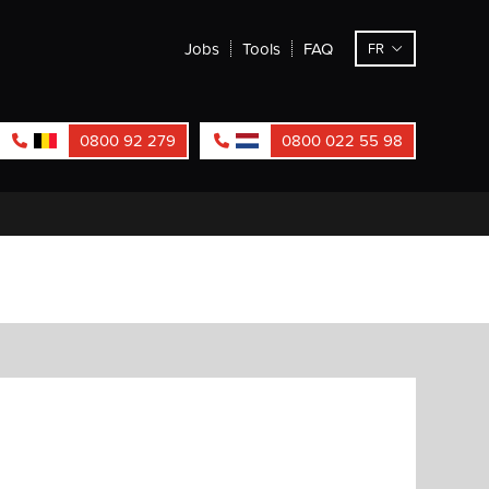
Jobs
Tools
FAQ
FR
0800 92 279
0800 022 55 98