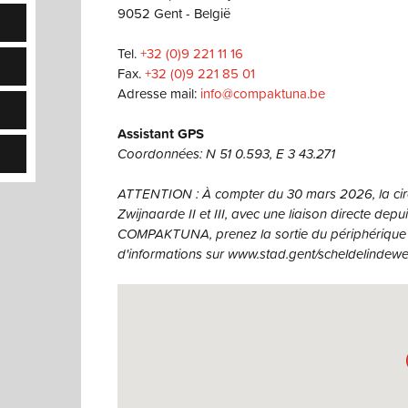
9052 Gent - België
Tel.
+32 (0)9 221 11 16
Fax.
+32 (0)9 221 85 01
Adresse mail:
info@compaktuna.be
Assistant GPS
Coordonnées: N 51 0.593, E 3 43.271
ATTENTION : À compter du 30 mars 2026, la circu
Zwijnaarde II et III, avec une liaison directe dep
COMPAKTUNA, prenez la sortie du périphérique 
d'informations sur www.stad.gent/scheldelindew