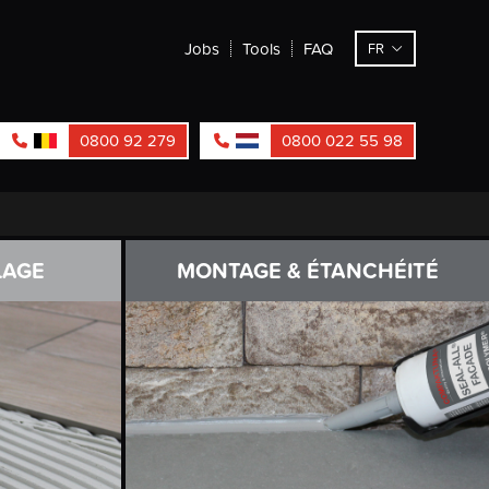
Jobs
Tools
FAQ
FR
0800 92 279
0800 022 55 98
LAGE
MONTAGE & ÉTANCHÉITÉ