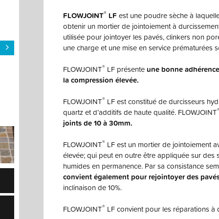
®
FLOWJOINT
LF
est une poudre sèche à laquelle i
obtenir un mortier de jointoiement à durcissement r
utilisée pour jointoyer les pavés, clinkers non po
une charge et une mise en service prématurées s
®
FLOWJOINT
LF présente
une bonne adhérence 
la compression élevée.
®
FLOWJOINT
LF est constitué de durcisseurs hyd
quartz et d’additifs de haute qualité. FLOWJOINT
joints de 10 à 30mm.
®
FLOWJOINT
LF est un mortier de jointoiement 
élevée; qui peut en outre être appliquée sur des 
humides en permanence. Par sa consistance se
convient également pour rejointoyer des pavé
inclinaison de 10%.
®
FLOWJOINT
LF convient pour les réparations à d