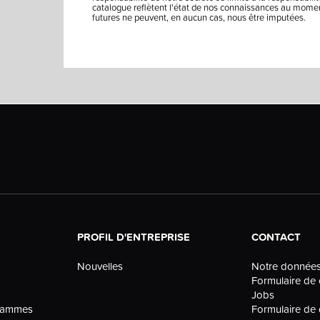
catalogue reflètent l'état de nos connaissances au moment
futures ne peuvent, en aucun cas, nous être imputées.
PROFIL D'ENTREPRISE
CONTACT
Nouvelles
Notre donnée
Formulaire de 
Jobs
grammes
Formulaire d