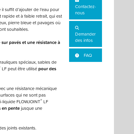
Contactez-
l suffit d’ajouter de l’eau pour
nous
apide et à faible retrait, qui est
reux, pierre bleue et pavages où
ont souhaitées.
Demander
des infos
sur pavés et une résistance à
FAQ
rauliques spéciaux, sables de
®
LF peut être utilisé
pour des
avec une résistance mécanique
surfaces qui ne sont pas
®
mi-liquide FLOWJOINT
LF
s en pente
jusque une
es joints existants.