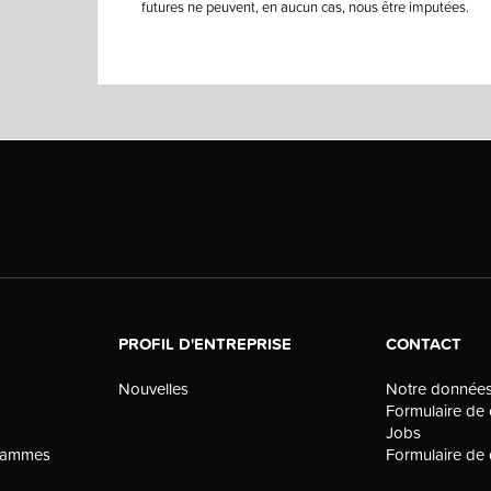
futures ne peuvent, en aucun cas, nous être imputées.
PROFIL D'ENTREPRISE
CONTACT
Nouvelles
Notre donnée
Formulaire de 
Jobs
grammes
Formulaire d