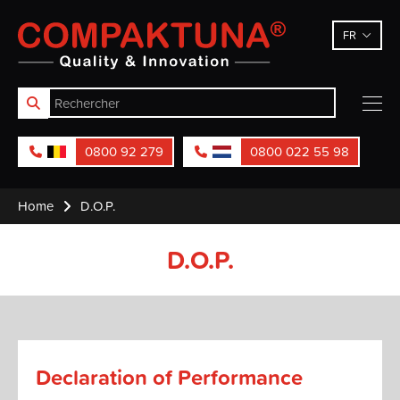
Compaktuna
FR
0800 92 279
0800 022 55 98
Home
D.O.P.
D.O.P.
Declaration of Performance