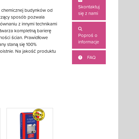
Skontaktuj
i chemicznej budynków od
się z nami
aczący sposób pozwala
ównaniu z innymi technikami
ytwarza kompletną barierę
Poproś o
ności ścian. Prawidłowe
informacje
ny staną się 100%
istnie. Na jakość produktu
FAQ