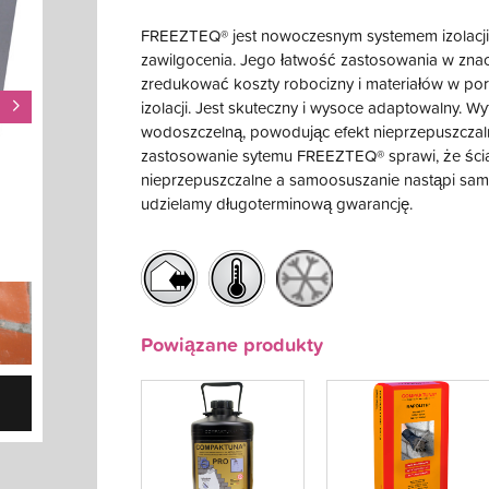
FREEZTEQ® jest nowoczesnym systemem izolacj
zawilgocenia. Jego łatwość zastosowania w zn
zredukować koszty robocizny i materiałów w por
izolacji. Jest skuteczny i wysoce adaptowalny. W
wodoszczelną, powodując efekt nieprzepuszczal
zastosowanie sytemu FREEZTEQ® sprawi, że ścia
nieprzepuszczalne a samoosuszanie nastąpi samo
udzielamy długoterminową gwarancję.
Powiązane produkty