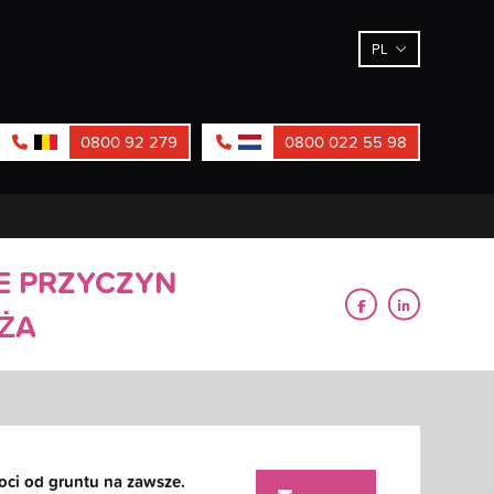
PL
0800 92 279
0800 022 55 98
E PRZYCZYN
ŻA
oci od gruntu na zawsze.