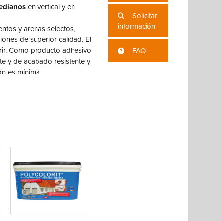
medianos
en vertical y en
Solicitar
información
tos y arenas selectos,
ones de superior calidad. El
erir. Como producto adhesivo
FAQ
nte y de acabado resistente y
ón es mínima.