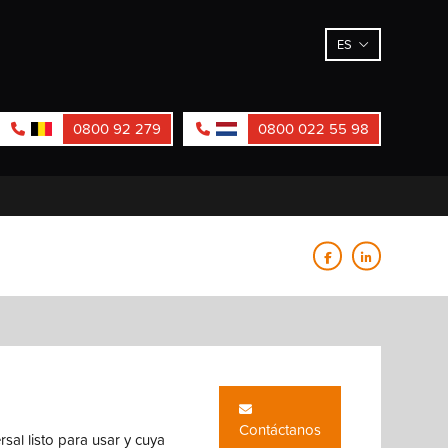
ES
0800 92 279
0800 022 55 98
Contáctanos
sal listo para usar y cuya