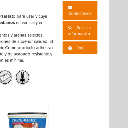
Contáctanos
sal listo para usar y cuya
medianos
en vertical y en
Solicitar
información
tos y arenas selectos,
ones de superior calidad. El
erir. Como producto adhesivo
FAQ
nte y de acabado resistente y
ón es mínima.