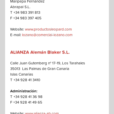
Maripepa Fernández
Abrapal S.L.
T +34 983 391 813
F +34 983 397 405
Website:
www.productosleopard.com
E-mail:
lozano@comercial-lozano.com
ALIANZA Alemán Blaker S.L.
Calle Juan Gutemberg n° 17-19, Los Tarahales
35013 Las Palmas de Gran Canaria
Islas Canarias
T +34 928 41 3410
Administración:
T +34 928 41 36 98
F +34 928 41 49 65
Website:
www.alianza-ab.com