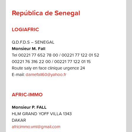
República de Senegal
LOGIAFRIC
Q.D.F.D.S – SENEGAL
Monsieur M. Fall
Tel 00221 77 652 78 00 / 00221 77 122 01 52
00221 76 316 22 00 / 00221 77 122 01 15
Route saly en face clinique urgence 24
E-mail:
damefall60@yahoo.fr
AFRIC-IMMO
Monsieur P. FALL
HLM GRAND YOFF VILLA 1343
DAKAR
africimmo.vml@gmail.com