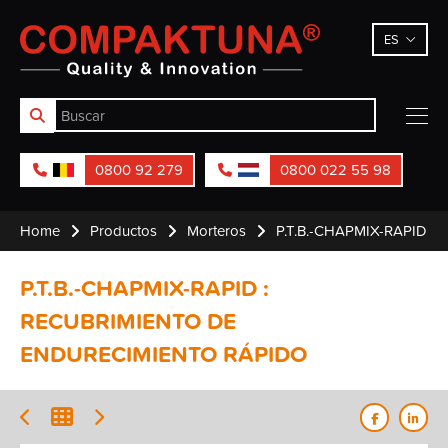
Compaktuna
ES
0800 92 279
0800 022 55 98
Home
Productos
Morteros
P.T.B.-CHAPMIX-RAPID
P.T.B.-CHAPMIX-RAPID :
RECUBRIMIENTO DE
ENDURECIMIENTO RÁPIDO